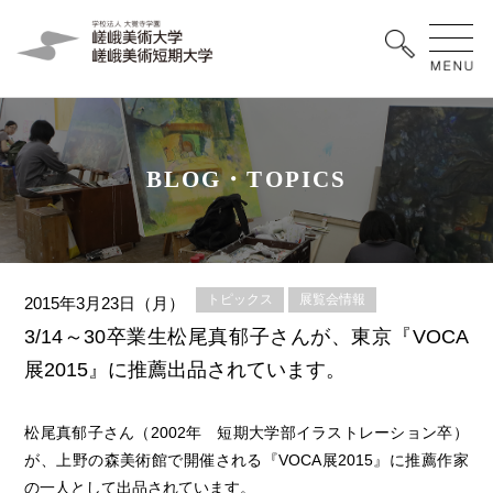
B
L
O
G
・
T
O
P
I
C
S
トピックス
展覧会情報
2015年3月23日（月）
3/14～30卒業生松尾真郁子さんが、東京『VOCA
展2015』に推薦出品されています。
松尾真郁子さん（2002年 短期大学部イラストレーション卒）
が、上野の森美術館で開催される『VOCA展2015』に推薦作家
の一人として出品されています。