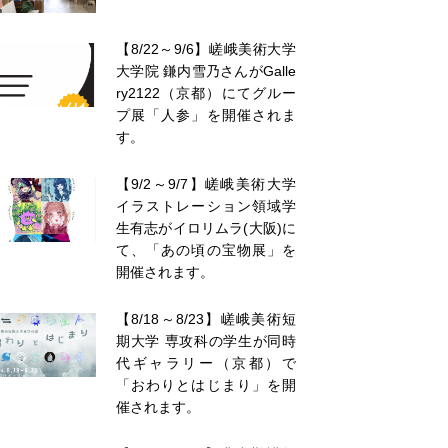
【8/22～9/6】嵯峨美術大学
大学院 鎌内雪乃さんがGalle
ry2122（京都）にてグルー
プ展「人参」を開催されま
す。
【9/2～9/7】嵯峨美術大学
イラストレーション領域学
生有志がイロリムラ(大阪)に
て、「あの頃の宝物展」を
開催されます。
【8/18～8/23】嵯峨美術短
期大学 専攻科の学生が同時
代ギャラリー（京都）で
「おわりとはじまり」を開
催されます。