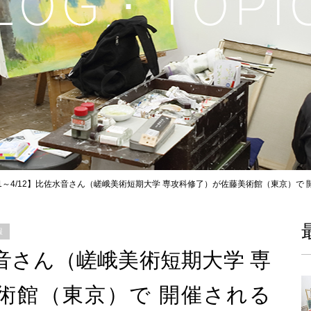
L
O
G
・
T
O
P
I
/1～4/12】比佐水音さん（嵯峨美術短期大学 専攻科修了）が佐藤美術館（東京）で
報
佐水音さん（嵯峨美術短期大学 専
術館（東京）で 開催される