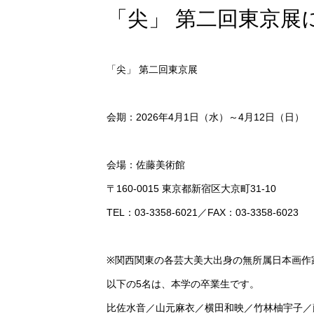
「尖」 第二回東京展
「尖」 第二回東京展
会期：2026年4月1日（水）～4月12日（日） 
会場：佐藤美術館
〒160-0015 東京都新宿区大京町31-10
TEL：03-3358-6021／FAX：03-3358-6023
※関西関東の各芸大美大出身の無所属日本画作
以下の5名は、本学の卒業生です。
比佐水音／山元麻衣／横田和映／竹林柚宇子／