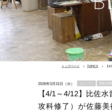
B
トップページ
TOPICS
【4
2026年3月31日（火）
トピックス
展覧会情
【4/1～4/12】比
攻科修了）が佐藤美