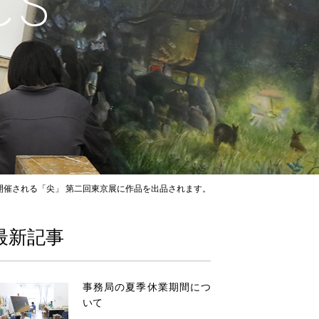
C
S
 開催される「尖」 第二回東京展に作品を出品されます。
最新記事
事務局の夏季休業期間につ
いて