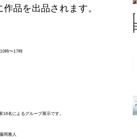
に作品を出品されます。
10時〜17時
家18名によるグループ展示です。
藤岡雅人