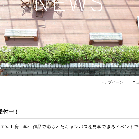
N
E
W
S
トップページ
ニ
受付中！
リエや工房、学生作品で彩られたキャンパスを見学できるイベントで