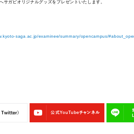
へサガビオリジナルグッズをプレゼントいたします。
ww.kyoto-saga.ac.jp/examinee/summary/opencampus/#about_op