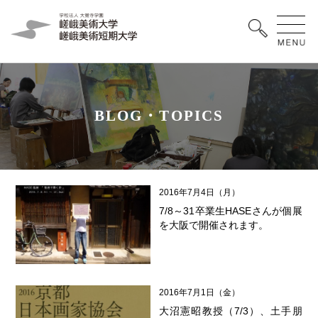
B
L
O
G
・
T
O
P
I
C
S
2016年7月4日（月）
7/8～31卒業生HASEさんが個展
を大阪で開催されます。
2016年7月1日（金）
大沼憲昭教授（7/3）、土手朋