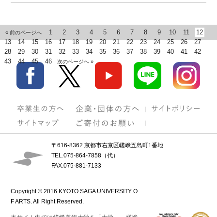
1
2
3
4
5
6
7
8
9
10
11
12
« 前のページへ
13
14
15
16
17
18
19
20
21
22
23
24
25
26
27
28
29
30
31
32
33
34
35
36
37
38
39
40
41
42
43
44
45
46
次のページへ »
〒616-8362 京都市右京区嵯峨五島町1番地
TEL.075-864-7858（代）
FAX.075-881-7133
Copyright © 2016 KYOTO SAGA UNIVERSITY O
F ARTS. All Right Reserved.