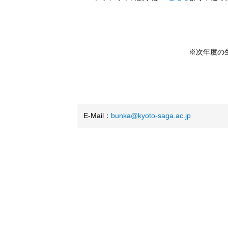
※次年度の
E-Mail：
bunka@kyoto-saga.ac.jp